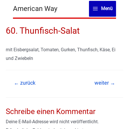
Zum
American Way
Menü
Inhalt
Main
springen
Menu
60. Thunfisch-Salat
mit Eisbergsalat, Tomaten, Gurken, Thunfisch, Käse, Ei
und Zwiebeln
Beitragsnavigation
←
zurück
weiter
→
Schreibe einen Kommentar
Deine E-Mail-Adresse wird nicht veröffentlicht.