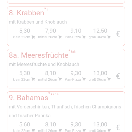
j
8. Krabben
mit Krabben und Knoblauch
5,30
7,90
9,10
12,50
€
klein 22cm
mittel 26cm
Pan-Pizza
groß 36cm
h
j
k
8a. Meeresfrüchte
mit Meeresfrüchte und Knoblauch
5,30
8,10
9,30
13,00
€
klein 22cm
mittel 26cm
Pan-Pizza
groß 36cm
k
2
3
4
9. Bahamas
mit Vorderschinken, Thunfisch, frischen Champignons
und frischer Paprika
5,60
8,10
9,30
13,00
€
klein 22cm
mittel 26cm
Pan-Pizza
groß 36cm