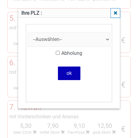
Ihre PLZ :
Schließen
2
3
4
5. Schinken
mit Vorderschinken
4,90
6,80
8,00
11,00
€
klein 22cm
mittel 26cm
Pan-Pizza
groß 36cm
Abholung
k
6. Thunfisch
mit Thunfisch und Zwiebeln
5,30
7,90
9,10
12,50
€
klein 22cm
mittel 26cm
Pan-Pizza
groß 36cm
2
3
4
7. Hawaii
mit Vorderschinken und Ananas
5,30
7,90
9,10
12,50
€
klein 22cm
mittel 26cm
Pan-Pizza
groß 36cm