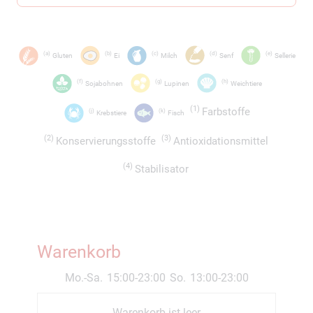
a
b
c
d
e
Gluten
Ei
Milch
Senf
Sellerie
f
g
h
Sojabohnen
Lupinen
Weichtiere
1
Farbstoffe
j
k
Krebstiere
Fisch
2
3
Konservierungsstoffe
Antioxidationsmittel
4
Stabilisator
Warenkorb
Mo.-Sa.
15:00-23:00
So.
13:00-23:00
Warenkorb ist leer