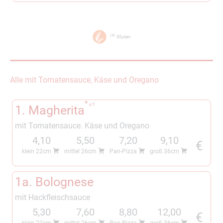
a
Gluten
Alle mit Tomatensauce, Käse und Oregano
c
1
1. Magherita
mit Tomatensauce. Käse und Oregano
4,10
5,50
7,20
9,10
€
klein 22cm
mittel 26cm
Pan-Pizza
groß 36cm
1a. Bolognese
mit Hackfleischsauce
5,30
7,60
8,80
12,00
€