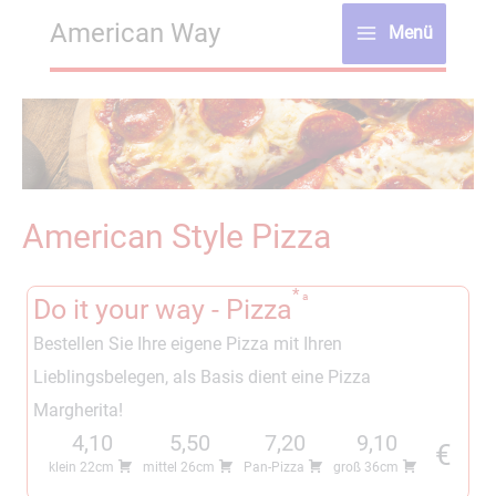
Zum
American Way
Menü
Inhalt
Main
springen
Menu
American Style Pizza
a
Do it your way - Pizza
Bestellen Sie Ihre eigene Pizza mit Ihren
Lieblingsbelegen, als Basis dient eine Pizza
Margherita!
4,10
5,50
7,20
9,10
€
klein 22cm
mittel 26cm
Pan-Pizza
groß 36cm