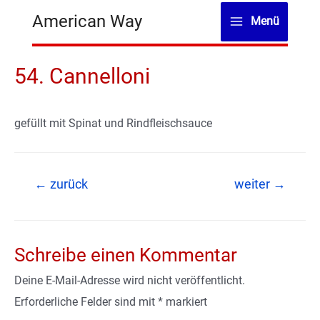
Zum
American Way
Menü
Inhalt
Main
springen
Menu
54. Cannelloni
gefüllt mit Spinat und Rindfleischsauce
Beitragsnavigation
←
zurück
weiter
→
Schreibe einen Kommentar
Deine E-Mail-Adresse wird nicht veröffentlicht.
Erforderliche Felder sind mit
*
markiert