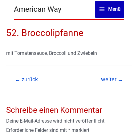
Zum
American Way
Menü
Inhalt
Main
springen
Menu
52. Broccolipfanne
mit Tomatensauce, Broccoli und Zwiebeln
Beitragsnavigation
←
zurück
weiter
→
Schreibe einen Kommentar
Deine E-Mail-Adresse wird nicht veröffentlicht.
Erforderliche Felder sind mit
*
markiert