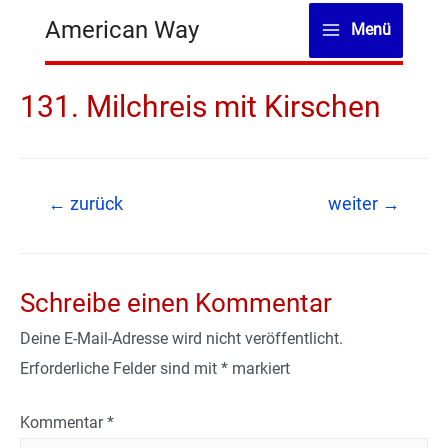
Zum
American Way
Menü
Inhalt
Main
springen
Menu
131. Milchreis mit Kirschen
Beitragsnavigation
←
zurück
weiter
→
Schreibe einen Kommentar
Deine E-Mail-Adresse wird nicht veröffentlicht.
Erforderliche Felder sind mit
*
markiert
Kommentar
*