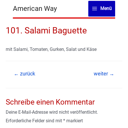
Zum
American Way
Menü
Inhalt
Main
springen
Menu
101. Salami Baguette
mit Salami, Tomaten, Gurken, Salat und Käse
Beitragsnavigation
←
zurück
weiter
→
Schreibe einen Kommentar
Deine E-Mail-Adresse wird nicht veröffentlicht.
Erforderliche Felder sind mit
*
markiert