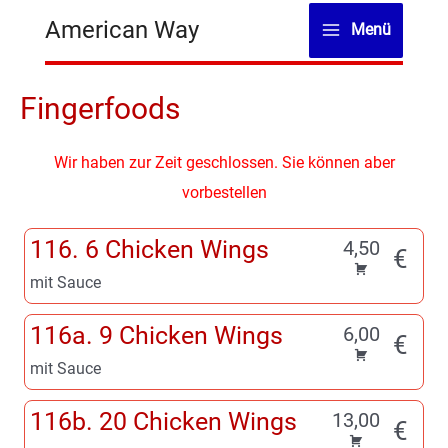
Zum
American Way
Menü
Inhalt
Main
springen
Menu
Fingerfoods
Wir haben zur Zeit geschlossen. Sie können aber
vorbestellen
116. 6 Chicken Wings
4,50
€
mit Sauce
116a. 9 Chicken Wings
6,00
€
mit Sauce
116b. 20 Chicken Wings
13,00
€