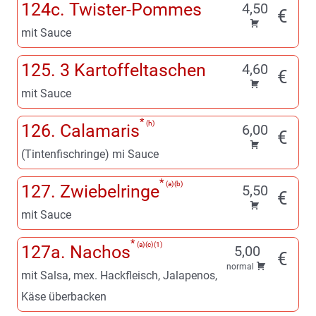
124c. Twister-Pommes
4,50
€
mit Sauce
125. 3 Kartoffeltaschen
4,60
€
mit Sauce
h
126. Calamaris
6,00
€
(Tintenfischringe) mi Sauce
a
b
127. Zwiebelringe
5,50
€
mit Sauce
a
c
1
127a. Nachos
5,00
€
normal
mit Salsa, mex. Hackfleisch, Jalapenos,
Käse überbacken