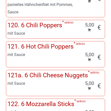
paniertes Hähnchenfilet mit Pommes,
Sauce
a
b
c
120. 6 Chili Poppers
5,00
€
mit Sauce
a
b
c
121. 6 Hot Chili Poppers
5,00
mit Sauce
€
a
b
c
121a. 6 Chili Cheese Nuggets
5,00
mit Sauce
€
a
b
c
122. 6 Mozzarella Sticks